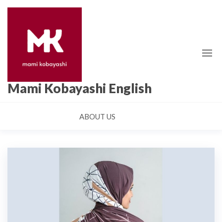
Skip
to
the
content
Mami Kobayashi English
ABOUT US