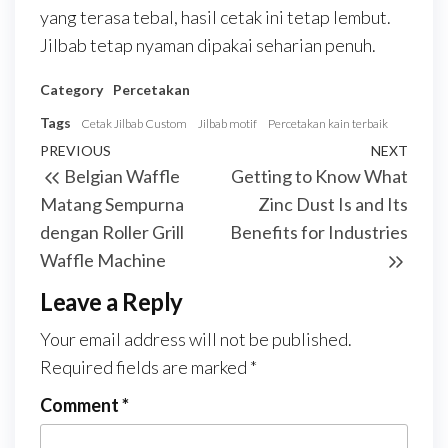
yang terasa tebal, hasil cetak ini tetap lembut.
Jilbab tetap nyaman dipakai seharian penuh.
Category
Percetakan
Tags
Cetak Jilbab Custom
Jilbab motif
Percetakan kain terbaik
Post
Previous
PREVIOUS
NEXT
Next
Belgian Waffle
Getting to Know What
navigation
Post
Post
Matang Sempurna
Zinc Dust Is and Its
dengan Roller Grill
Benefits for Industries
Waffle Machine
Leave a Reply
Your email address will not be published.
Required fields are marked
*
Comment
*