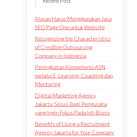
Recent Post
Alasan Harus Menggunakan Jasa
SEO Page One untuk Website
Recognizing the Characteristics
of Credible Outsourcing
Company in Indonesia
Peningkatan Kompetensi ASN
melalui E-Learning, Coaching dan
Mentoring
Digital Marketing Agency
Jakarta, Solusi Bagi Pengusaha
yang Ingin Fokus Pada Inti Bisnis
Benefits of Using a Recruitment
Agency Jakarta for Your Company