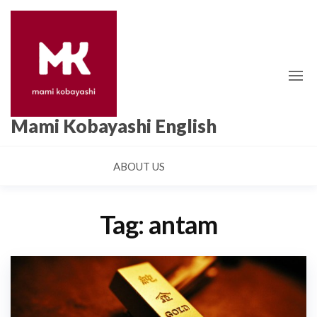
Skip
to
the
content
Mami Kobayashi English
ABOUT US
Tag:
antam